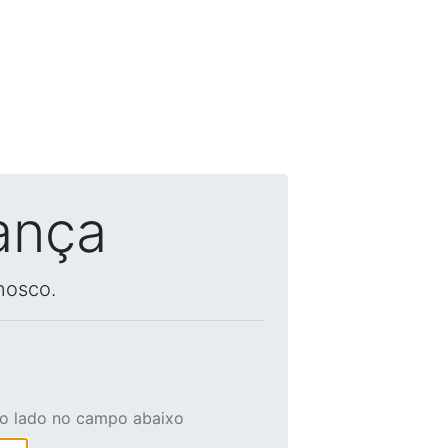
ança
nosco.
ao lado no campo abaixo