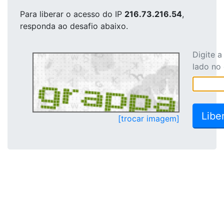
Para liberar o acesso
do IP
216.73.216.54
,
responda ao desafio abaixo.
Digite 
lado no
[trocar imagem]