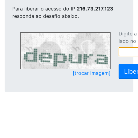
Para liberar o acesso
do IP
216.73.217.123
,
responda ao desafio abaixo.
Digite 
lado no
[trocar imagem]