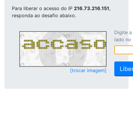
Para liberar o acesso
do IP
216.73.216.151
,
responda ao desafio abaixo.
Digite 
lado no
[trocar imagem]