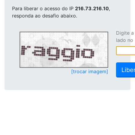
Para liberar o acesso
do IP
216.73.216.10
,
responda ao desafio abaixo.
Digite 
lado no
[trocar imagem]