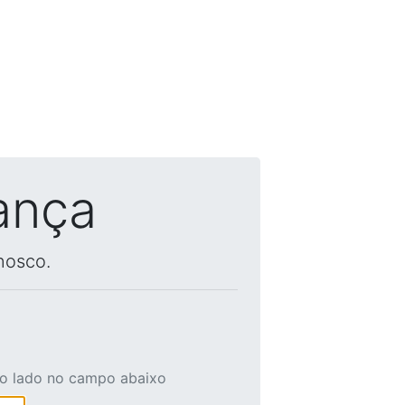
ança
nosco.
ao lado no campo abaixo