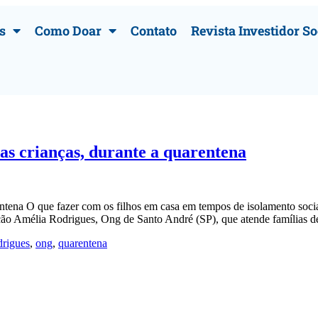
s
Como Doar
Contato
Revista Investidor So
s crianças, durante a quarentena
entena O que fazer com os filhos em casa em tempos de isolamento soc
ição Amélia Rodrigues, Ong de Santo André (SP), que atende famílias 
drigues
,
ong
,
quarentena