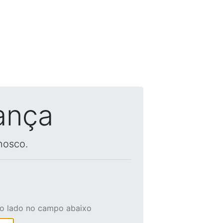
ança
nosco.
ao lado no campo abaixo