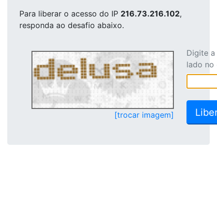
Para liberar o acesso
do IP
216.73.216.102
,
responda ao desafio abaixo.
Digite 
lado no
[trocar imagem]