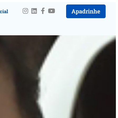
Apadrinhe
cial