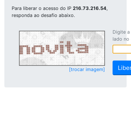
Para liberar o acesso
do IP
216.73.216.54
,
responda ao desafio abaixo.
Digite 
lado no
[trocar imagem]