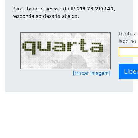
Para liberar o acesso
do IP
216.73.217.143
,
responda ao desafio abaixo.
Digite 
lado no
[trocar imagem]