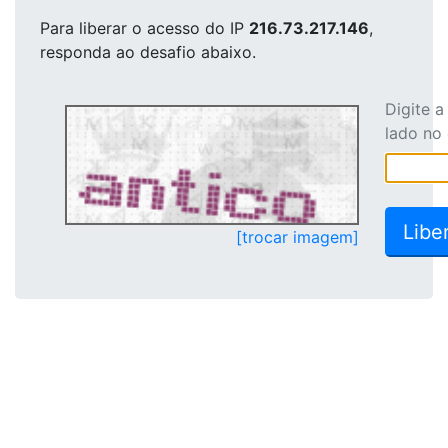
Para liberar o acesso
do IP
216.73.217.146
,
responda ao desafio abaixo.
Digite 
lado no
[trocar imagem]